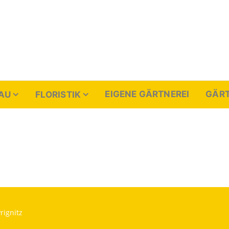
enthal
EIGENE GÄRTNEREI
GÄRT
AU
FLORISTIK
rignitz