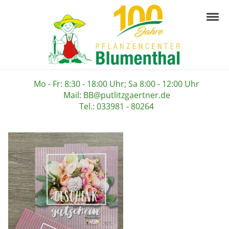
Skip to navigation
Skip to content
Togg
Pflanzencenter B
Ihre Gärtnerei in der Prignitz
Mo - Fr: 8:30 - 18:00 Uhr; Sa 8:00 - 12:00 Uhr
Mail: BB@putlitzgaertner.de
Tel.: 033981 - 80264