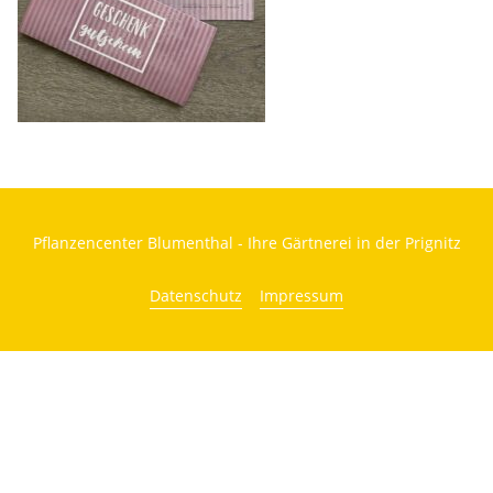
Pflanzencenter Blumenthal - Ihre Gärtnerei in der Prignitz
Datenschutz
Impressum