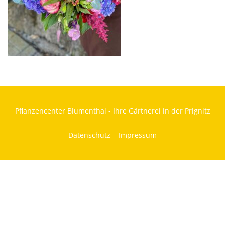
Pflanzencenter Blumenthal - Ihre Gärtnerei in der Prignitz
Datenschutz
Impressum