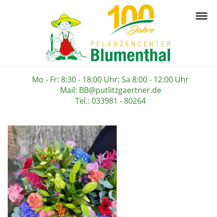
Skip to navigation
Skip to content
Togg
Pflanzencenter B
Ihre Gärtnerei in der Prignitz
Mo - Fr: 8:30 - 18:00 Uhr; Sa 8:00 - 12:00 Uhr
Mail: BB@putlitzgaertner.de
Tel.: 033981 - 80264