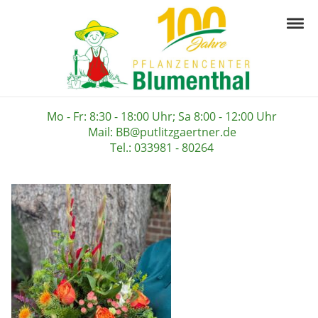
Skip to navigation
Skip to content
Togg
Pflanzencenter B
Ihre Gärtnerei in der Prignitz
Mo - Fr: 8:30 - 18:00 Uhr; Sa 8:00 - 12:00 Uhr
Mail: BB@putlitzgaertner.de
Tel.: 033981 - 80264