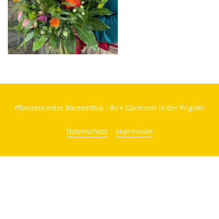
Pflanzencenter Blumenthal - Ihre Gärtnerei in der Prignitz
Datenschutz
Impressum