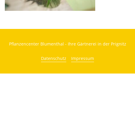
Pflanzencenter Blumenthal - Ihre Gärtnerei in der Prignitz
Datenschutz
Impressum