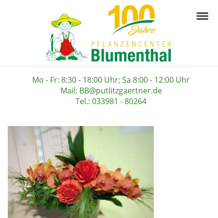
Skip to navigation
Skip to content
Togg
Pflanzencenter B
Ihre Gärtnerei in der Prignitz
Mo - Fr: 8:30 - 18:00 Uhr; Sa 8:00 - 12:00 Uhr
Mail: BB@putlitzgaertner.de
Tel.: 033981 - 80264