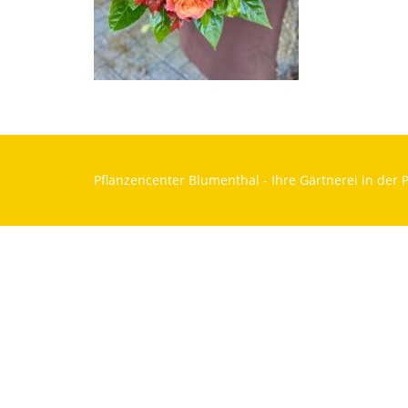
Pflanzencenter Blumenthal - Ihre Gärtnerei in der P