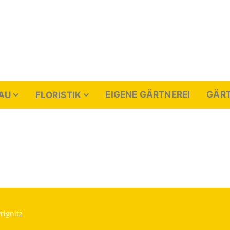
enthal
EIGENE GÄRTNEREI
GÄRT
AU
FLORISTIK
rignitz