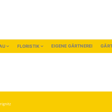
enthal
EIGENE GÄRTNEREI
GÄRT
AU
FLORISTIK
rignitz