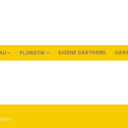
enthal
EIGENE GÄRTNEREI
GÄRT
AU
FLORISTIK
rignitz