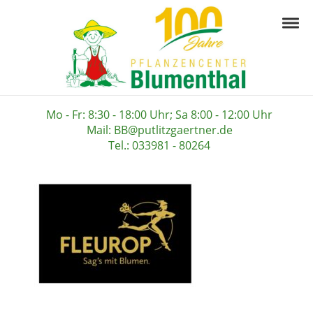
Skip to navigation
Skip to content
Togg
Pflanzencenter B
Ihre Gärtnerei in der Prignitz
Mo - Fr: 8:30 - 18:00 Uhr; Sa 8:00 - 12:00 Uhr
Mail: BB@putlitzgaertner.de
Tel.: 033981 - 80264