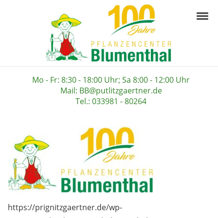
Skip to navigation
Skip to content
Togg
Pflanzencenter B
Ihre Gärtnerei in der Prignitz
Mo - Fr: 8:30 - 18:00 Uhr; Sa 8:00 - 12:00 Uhr
Mail: BB@putlitzgaertner.de
Tel.: 033981 - 80264
https://prignitzgaertner.de/wp-