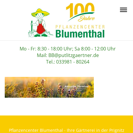
Skip to navigation
Skip to content
Togg
Pflanzencenter B
Ihre Gärtnerei in der Prignitz
Mo - Fr: 8:30 - 18:00 Uhr; Sa 8:00 - 12:00 Uhr
Mail: BB@putlitzgaertner.de
Tel.: 033981 - 80264
Pflanzencenter Blumenthal - Ihre Gärtnerei in der Prignitz